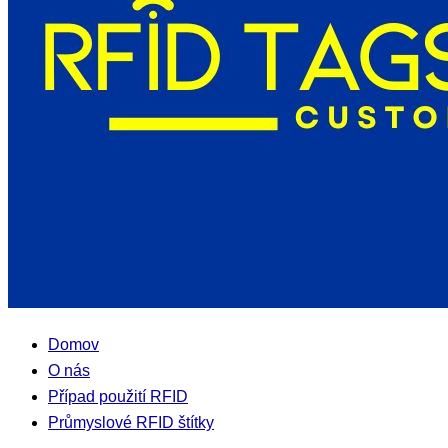
Domov
O nás
Případ použití RFID
Průmyslové RFID štítky