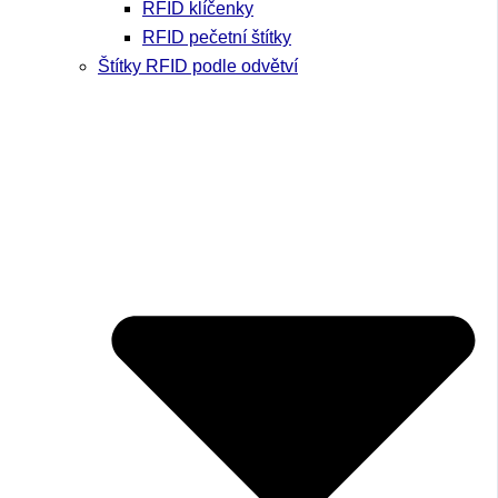
RFID klíčenky
RFID pečetní štítky
Štítky RFID podle odvětví