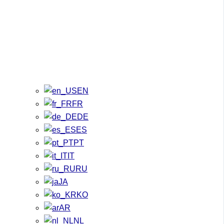
EN
FR
DE
ES
PT
IT
RU
JA
KO
AR
NL