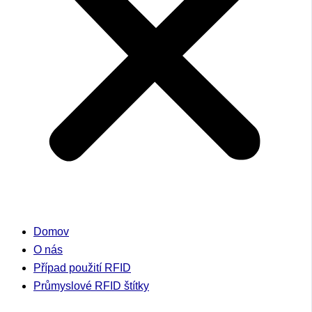
Domov
O nás
Případ použití RFID
Průmyslové RFID štítky