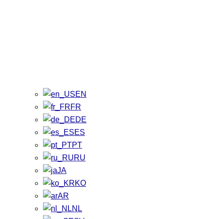
EN
FR
DE
ES
PT
RU
JA
KO
AR
NL