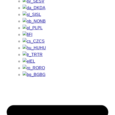
SV
DA
SL
NB
PL
FI
CS
HU
TR
EL
RO
BG