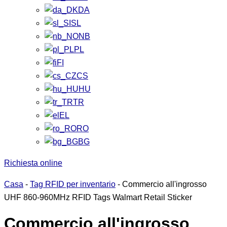
DA
SL
NB
PL
FI
CS
HU
TR
EL
RO
BG
Richiesta online
Casa
-
Tag RFID per inventario
-
Commercio all'ingrosso
UHF 860-960MHz RFID Tags Walmart Retail Sticker
Commercio all'ingrosso