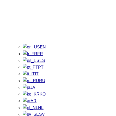
EN
FR
ES
PT
IT
RU
JA
KO
AR
NL
SV