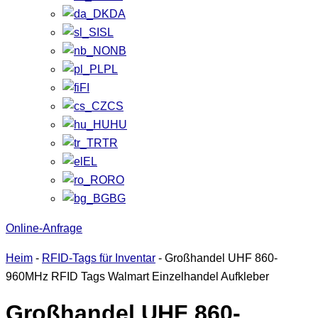
DA
SL
NB
PL
FI
CS
HU
TR
EL
RO
BG
Online-Anfrage
Heim
-
RFID-Tags für Inventar
-
Großhandel UHF 860-
960MHz RFID Tags Walmart Einzelhandel Aufkleber
Großhandel UHF 860-