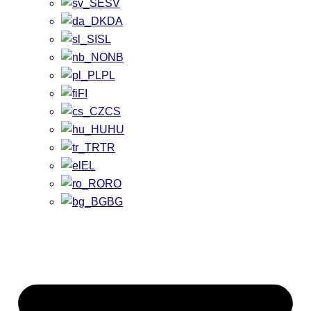
SV
DA
SL
NB
PL
FI
CS
HU
TR
EL
RO
BG