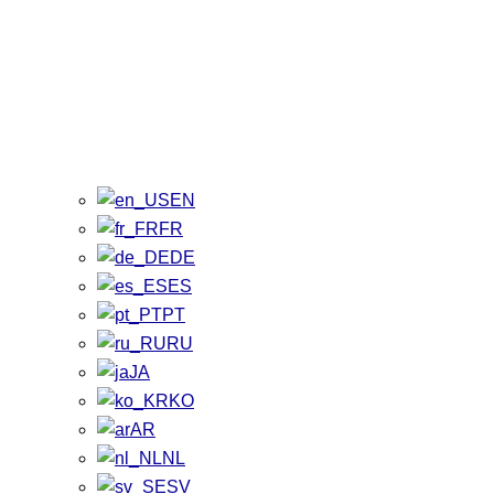
EN
FR
DE
ES
PT
RU
JA
KO
AR
NL
SV