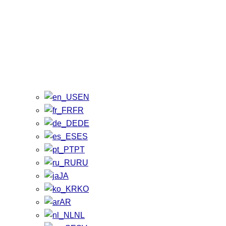
EN
FR
DE
ES
PT
RU
JA
KO
AR
NL