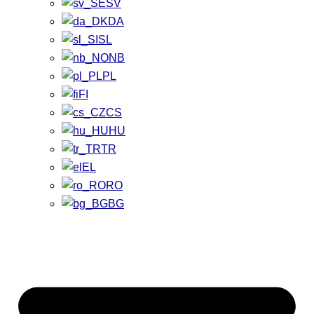
SV
DA
SL
NB
PL
FI
CS
HU
TR
EL
RO
BG