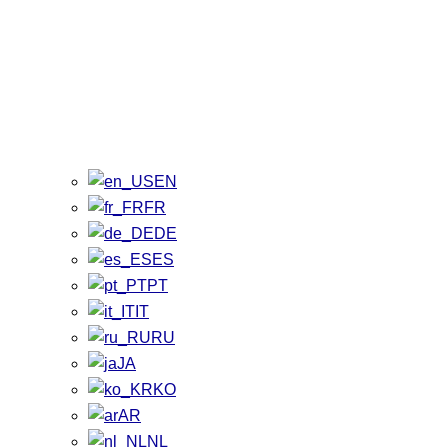
EN
FR
DE
ES
PT
IT
RU
JA
KO
AR
NL