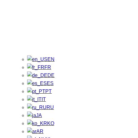
EN
FR
DE
ES
PT
IT
RU
JA
KO
AR