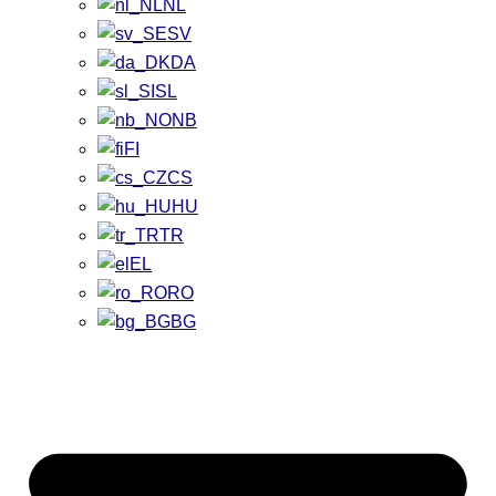
NL
SV
DA
SL
NB
FI
CS
HU
TR
EL
RO
BG