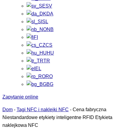
SV
DA
SL
NB
FI
CS
HU
TR
EL
RO
BG
Zapytanie online
Dom
-
Tagi NFC i naklejki NFC
-
Cena fabryczna
Niestandardowe etykiety inteligentne RFID Etykieta
naklejkowa NFC