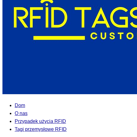
Dom
O nas
Przypadek użycia RFID
Tagi przemysłowe RFID