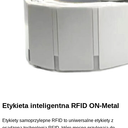
Etykieta inteligentna RFID ON-Metal
Etykiety samoprzylepne RFID to uniwersalne etykiety z
osadzoną technologią RFID, które mocno przylegają do