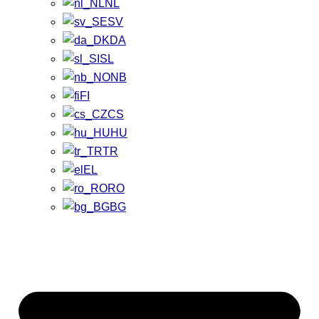
NL
SV
DA
SL
NB
FI
CS
HU
TR
EL
RO
BG