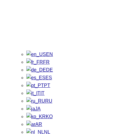
EN
FR
DE
ES
PT
IT
RU
JA
KO
AR
NL