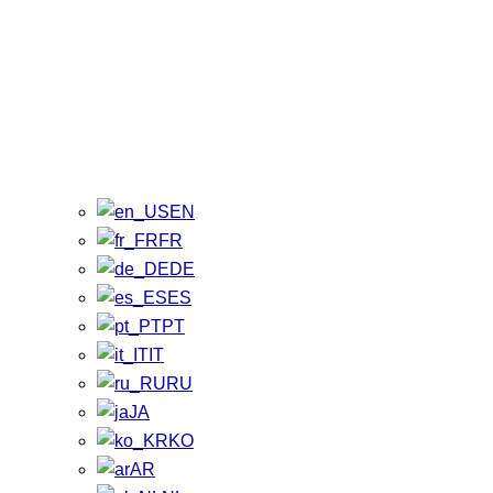
EN
FR
DE
ES
PT
IT
RU
JA
KO
AR