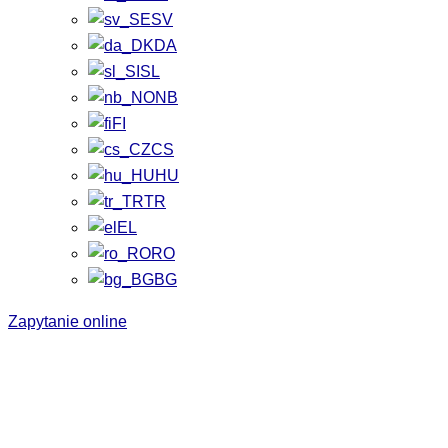
SV
DA
SL
NB
FI
CS
HU
TR
EL
RO
BG
Zapytanie online