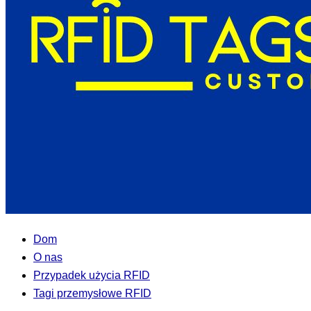
Dom
O nas
Przypadek użycia RFID
Tagi przemysłowe RFID