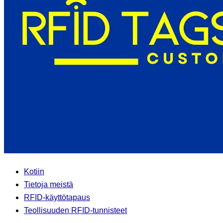
Kotiin
Tietoja meistä
RFID-käyttötapaus
Teollisuuden RFID-tunnisteet