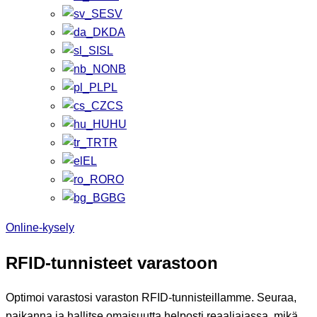
SV
DA
SL
NB
PL
CS
HU
TR
EL
RO
BG
Online-kysely
RFID-tunnisteet varastoon
Optimoi varastosi varaston RFID-tunnisteillamme. Seuraa,
paikanna ja hallitse omaisuutta helposti reaaliajassa, mikä