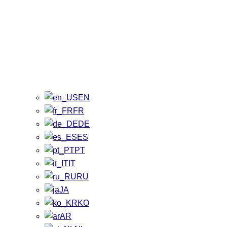
EN
FR
DE
ES
PT
IT
RU
JA
KO
AR