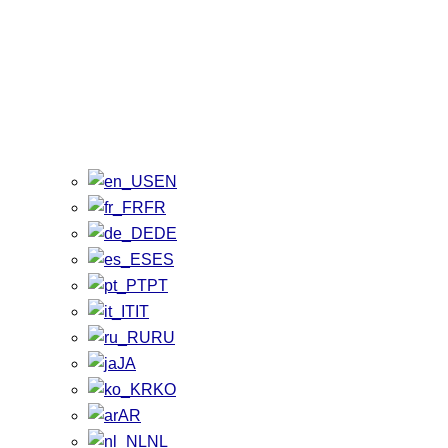
EN
FR
DE
ES
PT
IT
RU
JA
KO
AR
NL