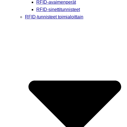
RFID-avaimenperät
RFID-sinettitunnisteet
RFID-tunnisteet toimialoittain