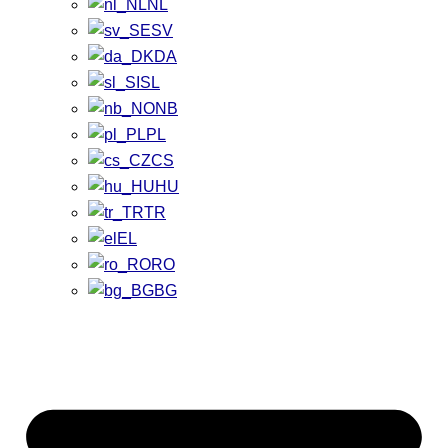
NL
SV
DA
SL
NB
PL
CS
HU
TR
EL
RO
BG