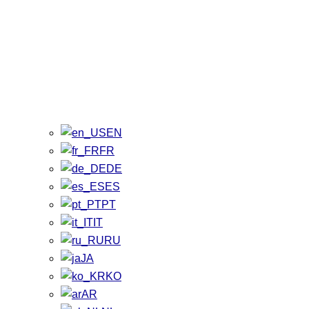
EN
FR
DE
ES
PT
IT
RU
JA
KO
AR