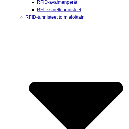
RFID-avaimenperät
RFID-sinettitunnisteet
RFID-tunnisteet toimialoittain