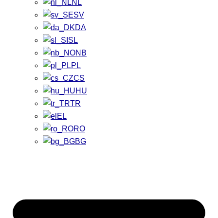
NL
SV
DA
SL
NB
PL
CS
HU
TR
EL
RO
BG