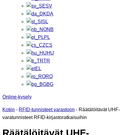
SV
DA
SL
NB
PL
CS
HU
TR
EL
RO
BG
Online-kysely
Kotiin
-
RFID-tunnisteet varastoon
-
Räätälöitävät UHF-
varatunnisteet RFID-kirjastoratkaisuihin
Räätälöitävät UHF-