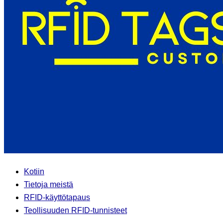
Kotiin
Tietoja meistä
RFID-käyttötapaus
Teollisuuden RFID-tunnisteet