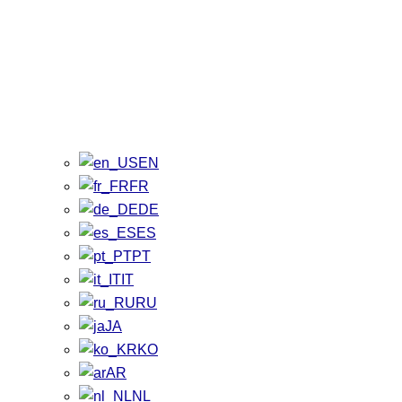
EN
FR
DE
ES
PT
IT
RU
JA
KO
AR
NL