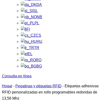
DA
SL
NB
PL
FI
CS
HU
TR
EL
RO
BG
Consulta en línea
Hogar
-
Pegatinas y etiquetas RFID
-
Etiquetas adhesivas
RFID personalizadas en rollo programables redondas de
13,56 Mhz