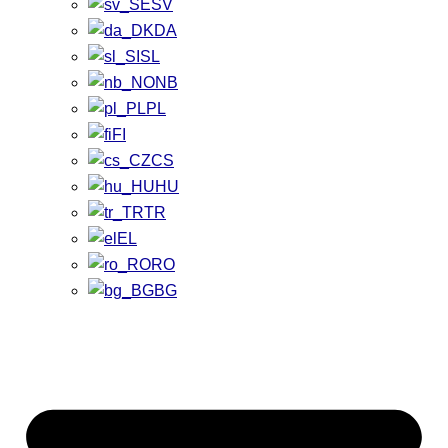
SV
DA
SL
NB
PL
FI
CS
HU
TR
EL
RO
BG