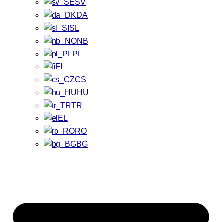
SV
DA
SL
NB
PL
FI
CS
HU
TR
EL
RO
BG