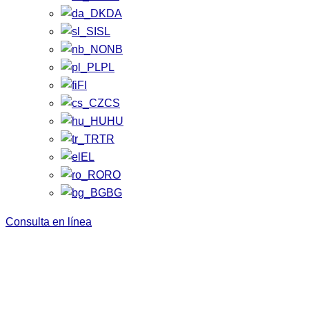
DA
SL
NB
PL
FI
CS
HU
TR
EL
RO
BG
Consulta en línea