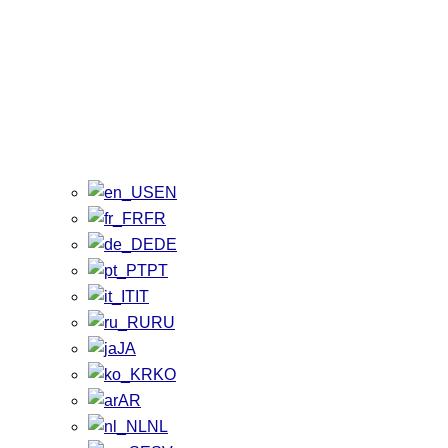
EN
FR
DE
PT
IT
RU
JA
KO
AR
NL