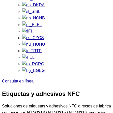
DA
SL
NB
PL
FI
CS
HU
TR
EL
RO
BG
Consulta en línea
Etiquetas y adhesivos NFC
Soluciones de etiquetas y adhesivos NFC directos de fábrica
con opciones NTAG213 / NTAG215 / NTAG216, impresión