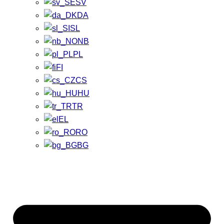
SV
DA
SL
NB
PL
FI
CS
HU
TR
EL
RO
BG