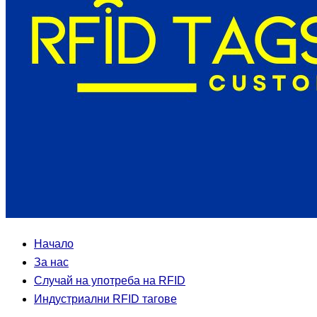
Начало
За нас
Случай на употреба на RFID
Индустриални RFID тагове