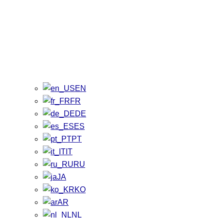
EN
FR
DE
ES
PT
IT
RU
JA
KO
AR
NL