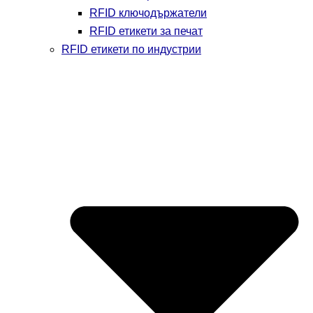
RFID ключодържатели
RFID етикети за печат
RFID етикети по индустрии