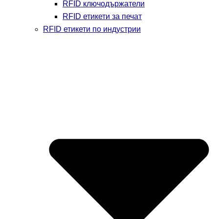
RFID ключодържатели
RFID етикети за печат
RFID етикети по индустрии