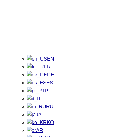
EN
FR
DE
ES
PT
IT
RU
JA
KO
AR