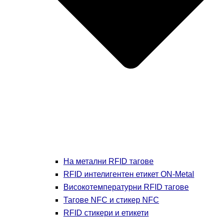
На метални RFID тагове
RFID интелигентен етикет ON-Metal
Високотемпературни RFID тагове
Тагове NFC и стикер NFC
RFID стикери и етикети