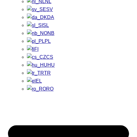
NL
SV
DA
SL
NB
PL
FI
CS
HU
TR
EL
RO