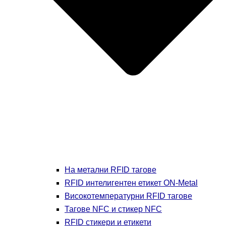
На метални RFID тагове
RFID интелигентен етикет ON-Metal
Високотемпературни RFID тагове
Тагове NFC и стикер NFC
RFID стикери и етикети