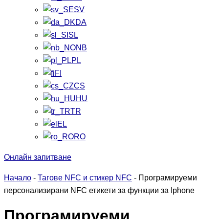
SV
DA
SL
NB
PL
FI
CS
HU
TR
EL
RO
Онлайн запитване
Начало
-
Тагове NFC и стикер NFC
-
Програмируеми
персонализирани NFC етикети за функции за Iphone
Програмируеми