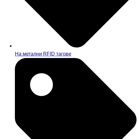
На метални RFID тагове