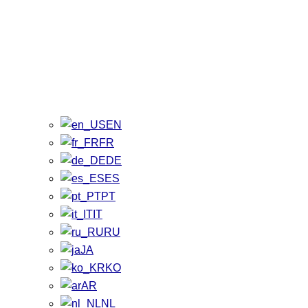
EN
FR
DE
ES
PT
IT
RU
JA
KO
AR
NL