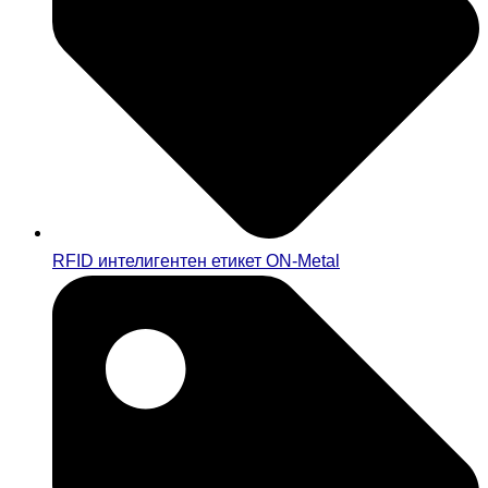
RFID интелигентен етикет ON-Metal