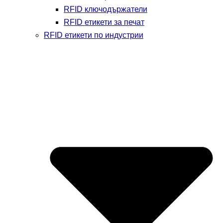
RFID ключодържатели
RFID етикети за печат
RFID етикети по индустрии