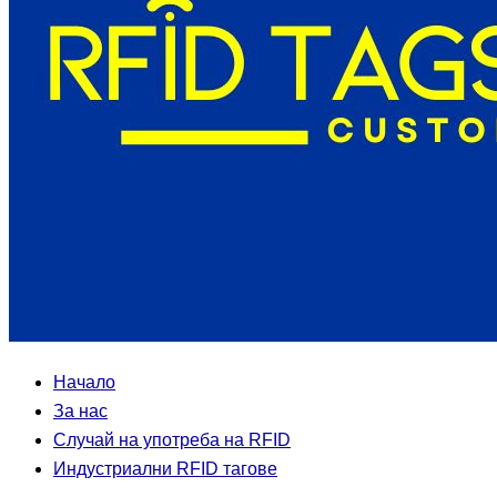
Начало
За нас
Случай на употреба на RFID
Индустриални RFID тагове