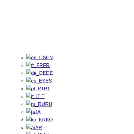
EN
FR
DE
ES
PT
IT
RU
JA
KO
AR