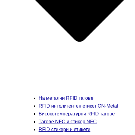
На метални RFID тагове
RFID интелигентен етикет ON-Metal
Високотемпературни RFID тагове
Тагове NFC и стикер NFC
RFID стикери и етикети