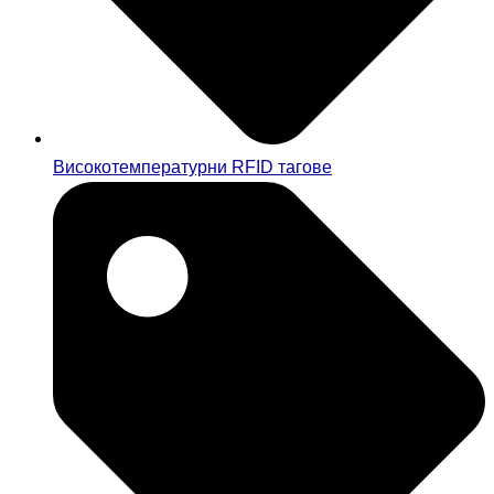
Високотемпературни RFID тагове