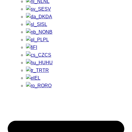
NL
SV
DA
SL
NB
PL
FI
CS
HU
TR
EL
RO