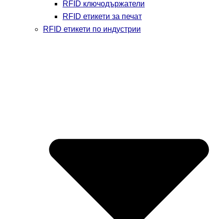
RFID ключодържатели
RFID етикети за печат
RFID етикети по индустрии