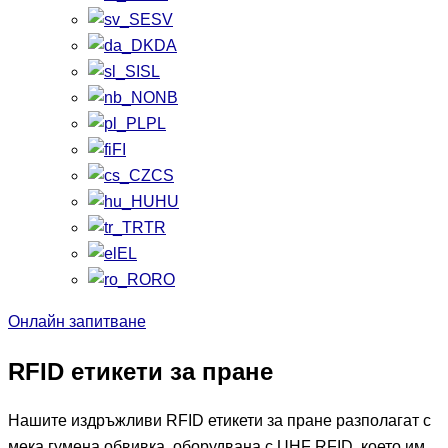
SV
DA
SL
NB
PL
FI
CS
HU
TR
EL
RO
Онлайн запитване
RFID етикети за пране
Нашите издръжливи RFID етикети за пране разполагат с
мека гумена обвивка, оборудвана с UHF RFID, което им