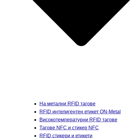
На метални RFID тагове
RFID интелигентен етикет ON-Metal
Високотемпературни RFID тагове
Тагове NFC и стикер NFC
RFID стикери и етикети