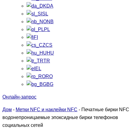
DA
SL
NB
PL
FI
CS
HU
TR
EL
RO
BG
Онлайн-запрос
Дом
-
Метки NFC и наклейки NFC
-
Печатные бирки NFC
водонепроницаемые эпоксидные бирки телефонов
социальных сетей