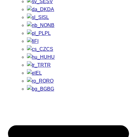
SV
DA
SL
NB
PL
FI
CS
HU
TR
EL
RO
BG