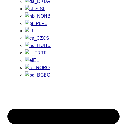
DA
SL
NB
PL
FI
CS
HU
TR
EL
RO
BG