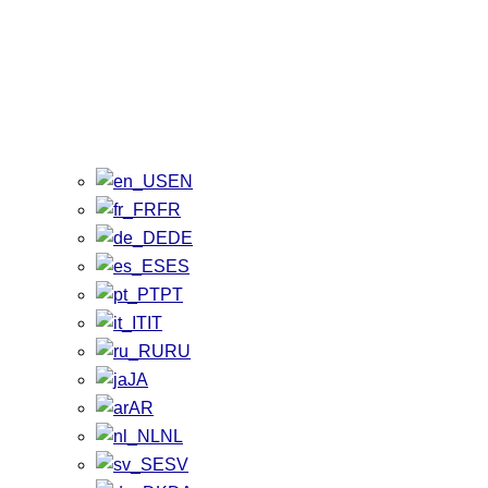
EN
FR
DE
ES
PT
IT
RU
JA
AR
NL
SV