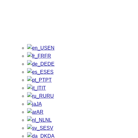
EN
FR
DE
ES
PT
IT
RU
JA
AR
NL
SV
DA