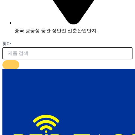
중국 광둥성 둥관 장안진 신춘산업단지.
찾다