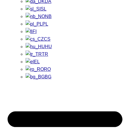
DA
SL
NB
PL
FI
CS
HU
TR
EL
RO
BG