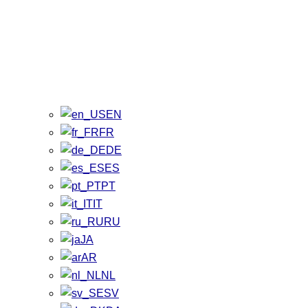
EN
FR
DE
ES
PT
IT
RU
JA
AR
NL
SV