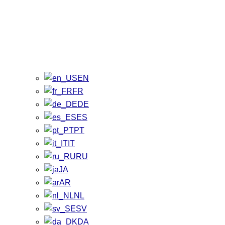
EN
FR
DE
ES
PT
IT
RU
JA
AR
NL
SV
DA