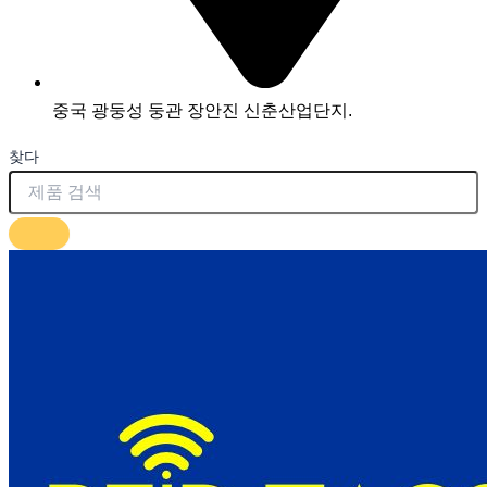
중국 광둥성 둥관 장안진 신춘산업단지.
찾다