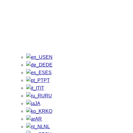
EN
DE
ES
PT
IT
RU
JA
KO
AR
NL