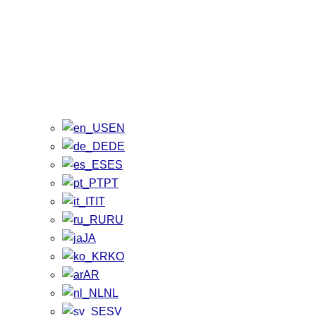
EN
DE
ES
PT
IT
RU
JA
KO
AR
NL
SV