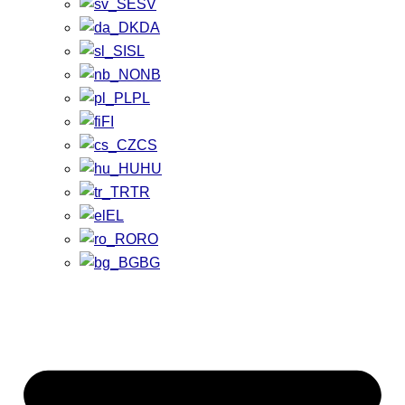
SV
DA
SL
NB
PL
FI
CS
HU
TR
EL
RO
BG