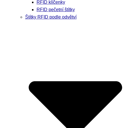
RFID klíčenky
RFID pečetní štítky
Štítky RFID podle odvětví