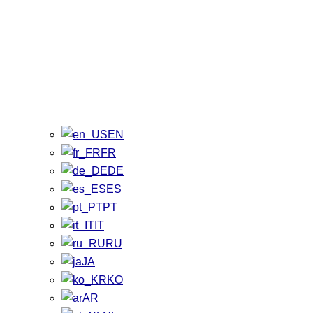
EN
FR
DE
ES
PT
IT
RU
JA
KO
AR