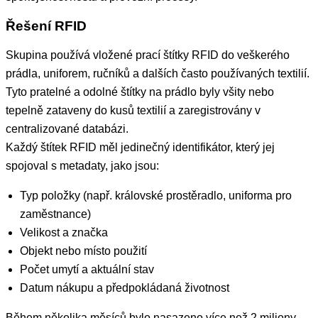
Řešení RFID
Skupina používá vložené prací štítky RFID do veškerého
prádla, uniforem, ručníků a dalších často používaných textilií.
Tyto pratelné a odolné štítky na prádlo byly všity nebo
tepelně zataveny do kusů textilií a zaregistrovány v
centralizované databázi.
Každý štítek RFID měl jedinečný identifikátor, který jej
spojoval s metadaty, jako jsou:
Typ položky (např. královské prostěradlo, uniforma pro
zaměstnance)
Velikost a značka
Objekt nebo místo použití
Počet umytí a aktuální stav
Datum nákupu a předpokládaná životnost
Během několika měsíců bylo nasazeno více než 2 miliony