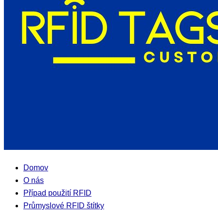
Domov
O nás
Případ použití RFID
Průmyslové RFID štítky