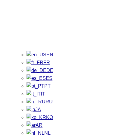
EN
FR
DE
ES
PT
IT
RU
JA
KO
AR
NL