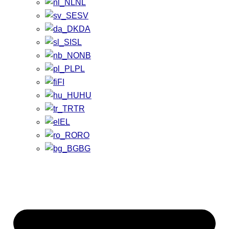
NL
SV
DA
SL
NB
PL
FI
HU
TR
EL
RO
BG