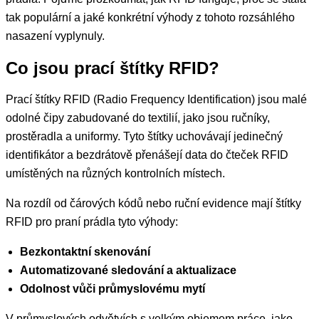
tak populární a jaké konkrétní výhody z tohoto rozsáhlého
nasazení vyplynuly.
Co jsou prací štítky RFID?
Prací štítky RFID (Radio Frequency Identification) jsou malé
odolné čipy zabudované do textilií, jako jsou ručníky,
prostěradla a uniformy. Tyto štítky uchovávají jedinečný
identifikátor a bezdrátově přenášejí data do čteček RFID
umístěných na různých kontrolních místech.
Na rozdíl od čárových kódů nebo ruční evidence mají štítky
RFID pro praní prádla tyto výhody:
Bezkontaktní skenování
Automatizované sledování a aktualizace
Odolnost vůči průmyslovému mytí
V průmyslových odvětvích s velkým objemem práce, jako