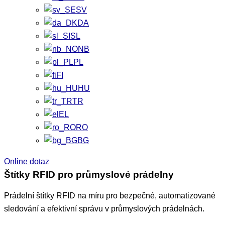
SV
DA
SL
NB
PL
FI
HU
TR
EL
RO
BG
Online dotaz
Štítky RFID pro průmyslové prádelny
Prádelní štítky RFID na míru pro bezpečné, automatizované
sledování a efektivní správu v průmyslových prádelnách.