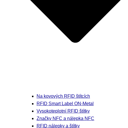
Na kovových RFID štítcích
RFID Smart Label ON-Metal
Vysokoteplotní RFID štítky
Značky NFC a nálepka NFC
RFID nálepky a štítky