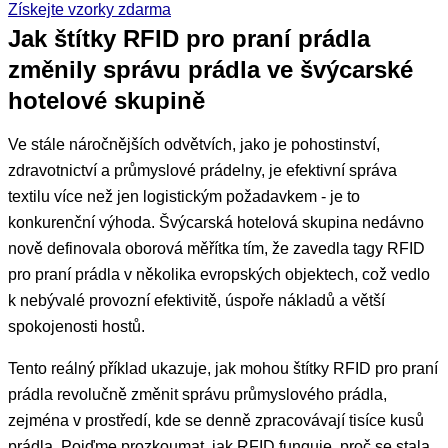
Získejte vzorky zdarma
Jak štítky RFID pro praní prádla
změnily správu prádla ve švýcarské
hotelové skupině
Ve stále náročnějších odvětvích, jako je pohostinství,
zdravotnictví a průmyslové prádelny, je efektivní správa
textilu více než jen logistickým požadavkem - je to
konkurenční výhoda. Švýcarská hotelová skupina nedávno
nově definovala oborová měřítka tím, že zavedla tagy RFID
pro praní prádla v několika evropských objektech, což vedlo
k nebývalé provozní efektivitě, úspoře nákladů a větší
spokojenosti hostů.
Tento reálný příklad ukazuje, jak mohou štítky RFID pro praní
prádla revolučně změnit správu průmyslového prádla,
zejména v prostředí, kde se denně zpracovávají tisíce kusů
prádla. Pojďme prozkoumat, jak RFID funguje, proč se stala