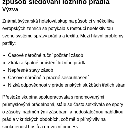
způsob sledování ložního prádla
Výzva
Známá švýcarská hotelová skupina působící v několika
evropských zemích se potýkala s rostoucí neefektivitou
svého systému správy prádla a textilu. Mezi hlavní problémy
patřily:
Časově náročné ruční počítání zásob
Ztráta a špatné umístění ložního prádla
Nepřesné stavy zásob
Časově náročné a pracné sesouhlasení
Nízká odpovědnost v prádelenských službách třetích stran
Přestože skupina spolupracovala s renomovanými
průmyslovými prádelnami, stále se často setkávala se spory
o zásoby, nadměrnými zásobami a nedostatečnou nabídkou
prádla v kritických obdobích, což mělo přímý vliv na
spokojenost hostů a provozní procesy.