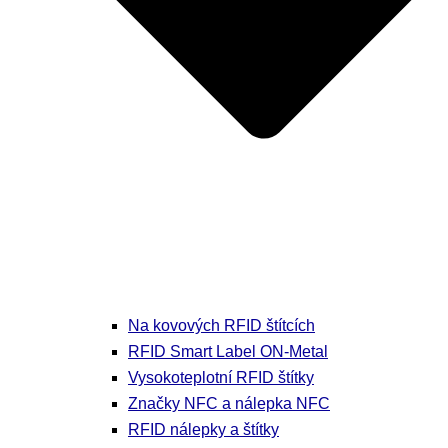
Na kovových RFID štítcích
RFID Smart Label ON-Metal
Vysokoteplotní RFID štítky
Značky NFC a nálepka NFC
RFID nálepky a štítky