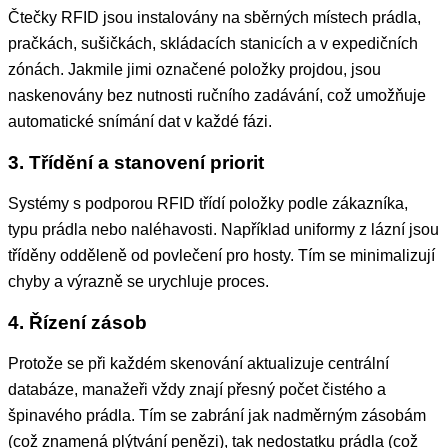
Čtečky RFID jsou instalovány na sběrných místech prádla,
pračkách, sušičkách, skládacích stanicích a v expedičních
zónách. Jakmile jimi označené položky projdou, jsou
naskenovány bez nutnosti ručního zadávání, což umožňuje
automatické snímání dat v každé fázi.
3. Třídění a stanovení priorit
Systémy s podporou RFID třídí položky podle zákazníka,
typu prádla nebo naléhavosti. Například uniformy z lázní jsou
tříděny odděleně od povlečení pro hosty. Tím se minimalizují
chyby a výrazně se urychluje proces.
4. Řízení zásob
Protože se při každém skenování aktualizuje centrální
databáze, manažeři vždy znají přesný počet čistého a
špinavého prádla. Tím se zabrání jak nadměrným zásobám
(což znamená plýtvání penězi), tak nedostatku prádla (což