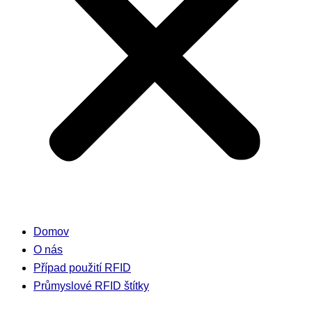
Domov
O nás
Případ použití RFID
Průmyslové RFID štítky