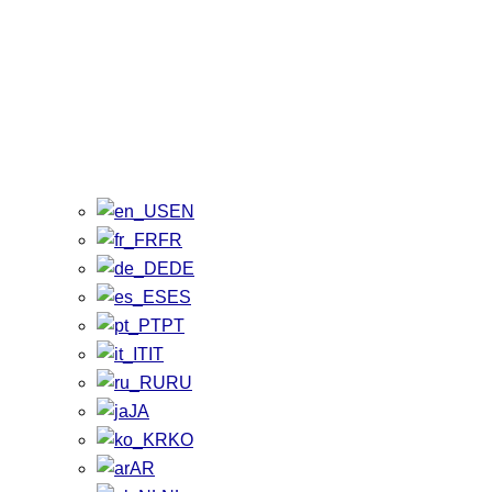
EN
FR
DE
ES
PT
IT
RU
JA
KO
AR