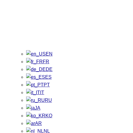
EN
FR
DE
ES
PT
IT
RU
JA
KO
AR
NL