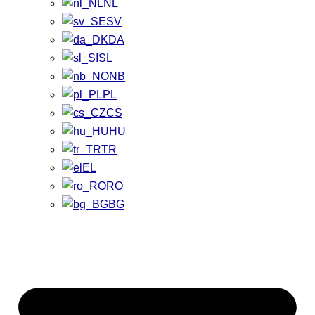
NL
SV
DA
SL
NB
PL
CS
HU
TR
EL
RO
BG