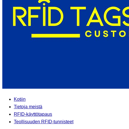
Kotiin
Tietoja meistä
RFID-käyttötapaus
Teollisuuden RFID-tunnisteet