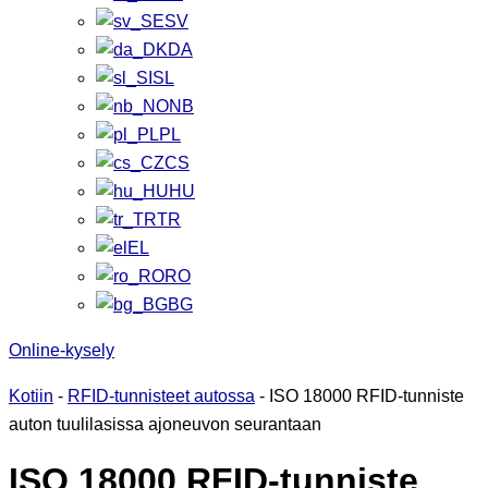
SV
DA
SL
NB
PL
CS
HU
TR
EL
RO
BG
Online-kysely
Kotiin
-
RFID-tunnisteet autossa
-
ISO 18000 RFID-tunniste
auton tuulilasissa ajoneuvon seurantaan
ISO 18000 RFID-tunniste