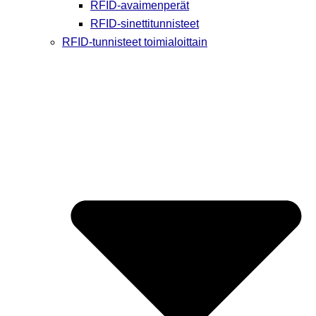
RFID-avaimenperät
RFID-sinettitunnisteet
RFID-tunnisteet toimialoittain