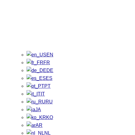
EN
FR
DE
ES
PT
IT
RU
JA
KO
AR
NL