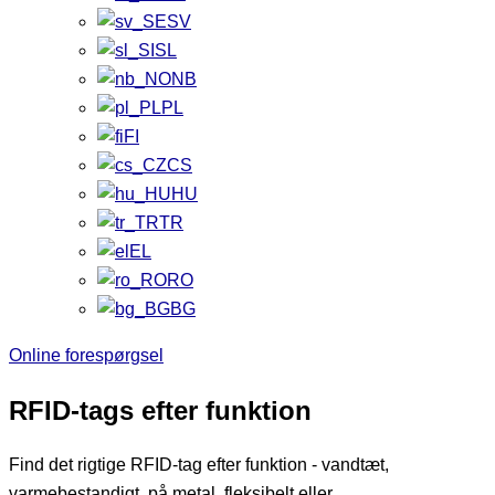
SV
SL
NB
PL
FI
CS
HU
TR
EL
RO
BG
Online forespørgsel
RFID-tags efter funktion
Find det rigtige RFID-tag efter funktion - vandtæt,
varmebestandigt, på metal, fleksibelt eller