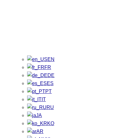
EN
FR
DE
ES
PT
IT
RU
JA
KO
AR