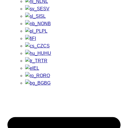
NL
SV
SL
NB
PL
FI
CS
HU
TR
EL
RO
BG