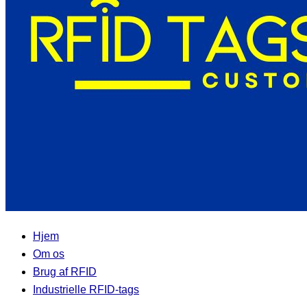
Hjem
Om os
Brug af RFID
Industrielle RFID-tags