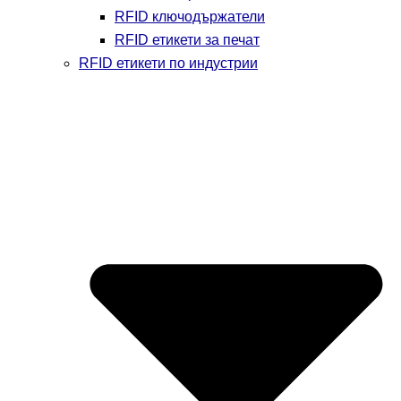
RFID ключодържатели
RFID етикети за печат
RFID етикети по индустрии