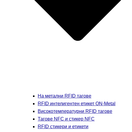
На метални RFID тагове
RFID интелигентен етикет ON-Metal
Високотемпературни RFID тагове
Тагове NFC и стикер NFC
RFID стикери и етикети