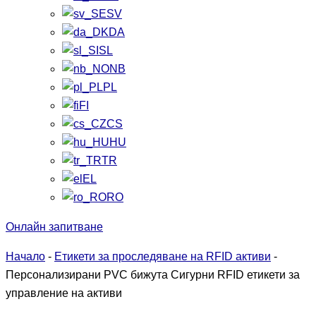
SV
DA
SL
NB
PL
FI
CS
HU
TR
EL
RO
Онлайн запитване
Начало
-
Етикети за проследяване на RFID активи
-
Персонализирани PVC бижута Сигурни RFID етикети за
управление на активи