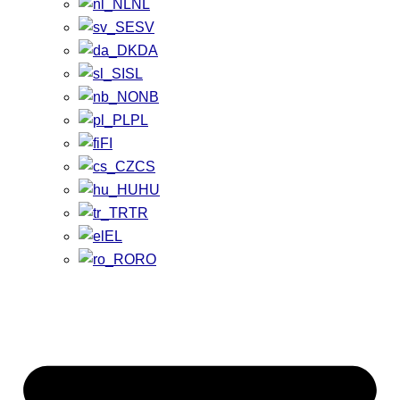
NL
SV
DA
SL
NB
PL
FI
CS
HU
TR
EL
RO