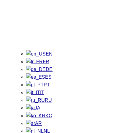
EN
FR
DE
ES
PT
IT
RU
JA
KO
AR
NL