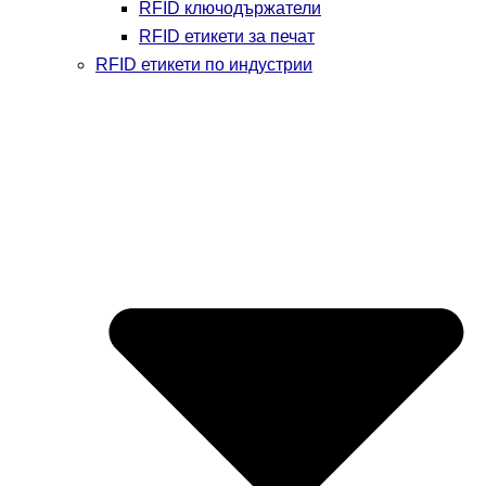
RFID ключодържатели
RFID етикети за печат
RFID етикети по индустрии