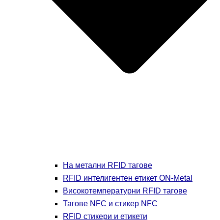
На метални RFID тагове
RFID интелигентен етикет ON-Metal
Високотемпературни RFID тагове
Тагове NFC и стикер NFC
RFID стикери и етикети