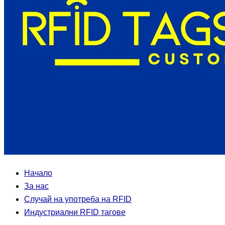
Начало
За нас
Случай на употреба на RFID
Индустриални RFID тагове