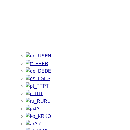
EN
FR
DE
ES
PT
IT
RU
JA
KO
AR