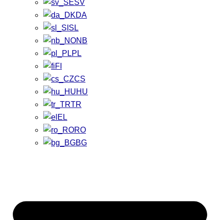
SV
DA
SL
NB
PL
FI
CS
HU
TR
EL
RO
BG