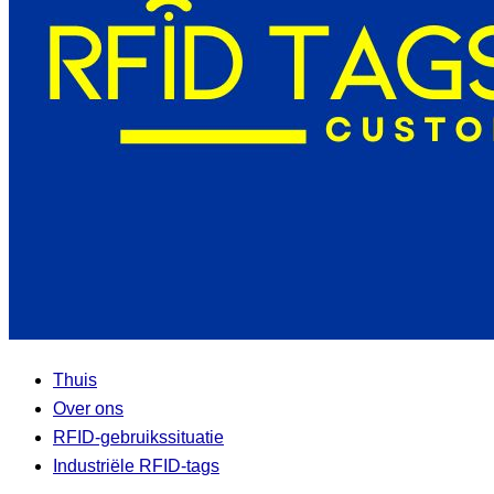
Thuis
Over ons
RFID-gebruikssituatie
Industriële RFID-tags