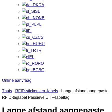
DA
SL
NB
PL
FI
CS
HU
TR
EL
RO
BG
Online aanvraag
Thuis
-
RFID-stickers en -labels
-
Lange afstand aangepaste
RFID-taglabel Passieve UHF-labeltag
Lange afstand aangepaste