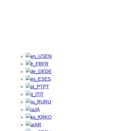
EN
FR
DE
ES
PT
IT
RU
JA
KO
AR