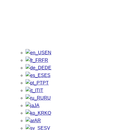
EN
FR
DE
ES
PT
IT
RU
JA
KO
AR
SV