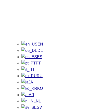
EN
DE
ES
PT
IT
RU
JA
KO
AR
NL
SV