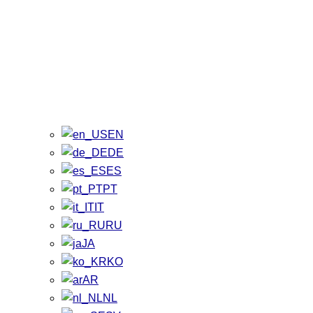
EN
DE
ES
PT
IT
RU
JA
KO
AR
NL