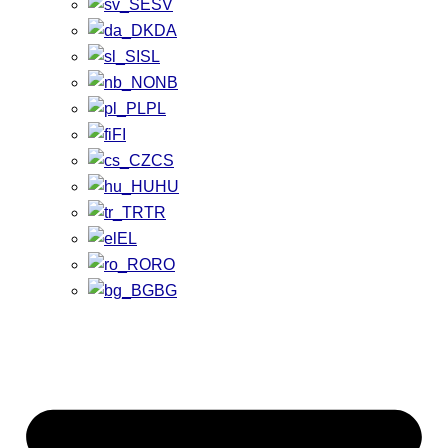
SV
DA
SL
NB
PL
FI
CS
HU
TR
EL
RO
BG