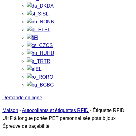
DA
SL
NB
PL
FI
CS
HU
TR
EL
RO
BG
Demande en ligne
Maison
-
Autocollants et étiquettes RFID
-
Étiquette RFID
UHF à longue portée PET personnalisée pour bijoux
Épreuve de traçabilité