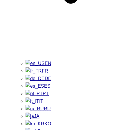
EN
FR
DE
ES
PT
IT
RU
JA
KO