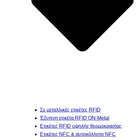
Σε μεταλλικές ετικέτες RFID
Έξυπνη ετικέτα RFID ON-Metal
Ετικέτες RFID υψηλής θερμοκρασίας
Ετικέτες NFC & αυτοκόλλητο NFC