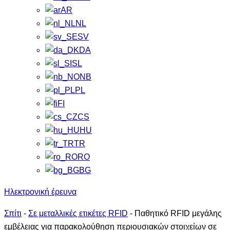
AR
NL
SV
DA
SL
NB
PL
FI
CS
HU
TR
RO
BG
Ηλεκτρονική έρευνα
Σπίτι
-
Σε μεταλλικές ετικέτες RFID
-
Παθητικό RFID μεγάλης
εμβέλειας για παρακολούθηση περιουσιακών στοιχείων σε