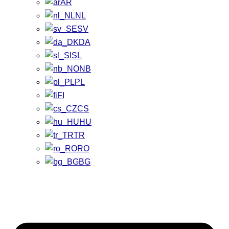
AR
NL
SV
DA
SL
NB
PL
FI
CS
HU
TR
RO
BG