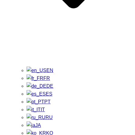
EN
FR
DE
ES
PT
IT
RU
JA
KO