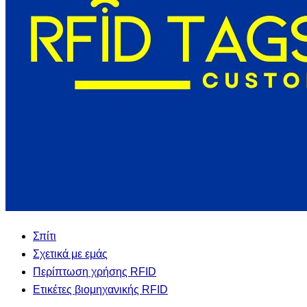
Σπίτι
Σχετικά με εμάς
Περίπτωση χρήσης RFID
Ετικέτες βιομηχανικής RFID