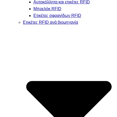
Αυτοκόλλητα και ετικέτες RFID
Μπρελόκ RFID
Ετικέτες σφραγίδων RFID
Ετικέτες RFID ανά βιομηχανία