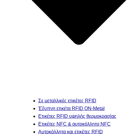
Σε μεταλλικές ετικέτες RFID
Έξυπνη ετικέτα RFID ON-Metal
Ετικέτες RFID υψηλής θερμοκρασίας
Ετικέτες NFC & αυτοκόλλητο NFC
Αυτοκόλλητα και ετικέτες RFID