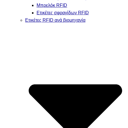
Μπρελόκ RFID
Ετικέτες σφραγίδων RFID
Ετικέτες RFID ανά βιομηχανία