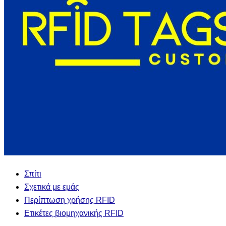
Σπίτι
Σχετικά με εμάς
Περίπτωση χρήσης RFID
Ετικέτες βιομηχανικής RFID