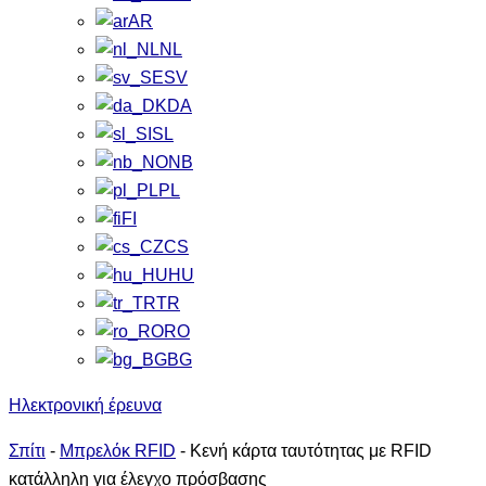
AR
NL
SV
DA
SL
NB
PL
FI
CS
HU
TR
RO
BG
Ηλεκτρονική έρευνα
Σπίτι
-
Μπρελόκ RFID
-
Κενή κάρτα ταυτότητας με RFID
κατάλληλη για έλεγχο πρόσβασης