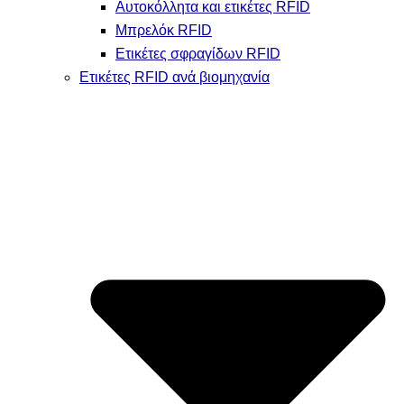
Αυτοκόλλητα και ετικέτες RFID
Μπρελόκ RFID
Ετικέτες σφραγίδων RFID
Ετικέτες RFID ανά βιομηχανία