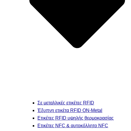
Σε μεταλλικές ετικέτες RFID
Έξυπνη ετικέτα RFID ON-Metal
Ετικέτες RFID υψηλής θερμοκρασίας
Ετικέτες NFC & αυτοκόλλητο NFC