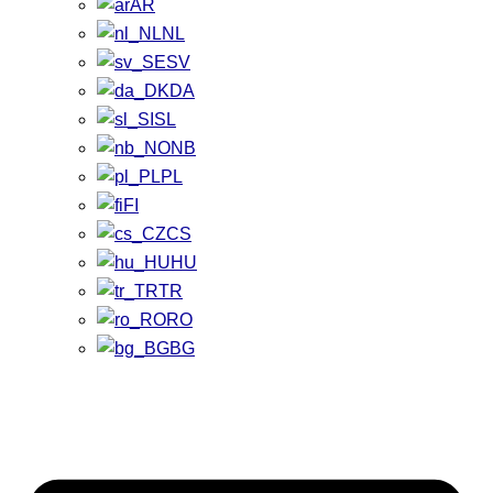
AR
NL
SV
DA
SL
NB
PL
FI
CS
HU
TR
RO
BG