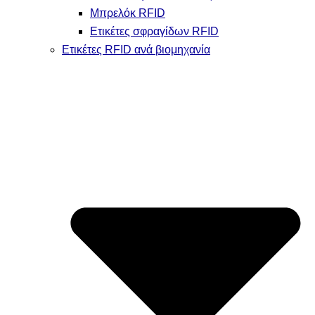
Μπρελόκ RFID
Ετικέτες σφραγίδων RFID
Ετικέτες RFID ανά βιομηχανία