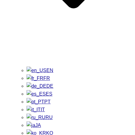
EN
FR
DE
ES
PT
IT
RU
JA
KO