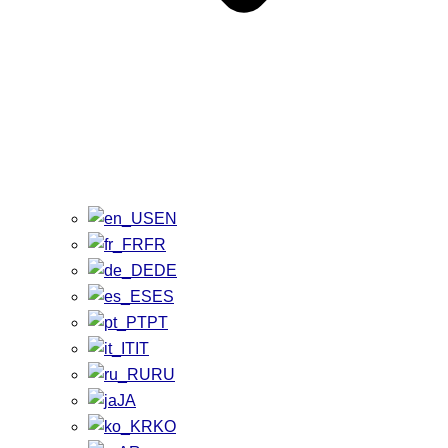
EN
FR
DE
ES
PT
IT
RU
JA
KO