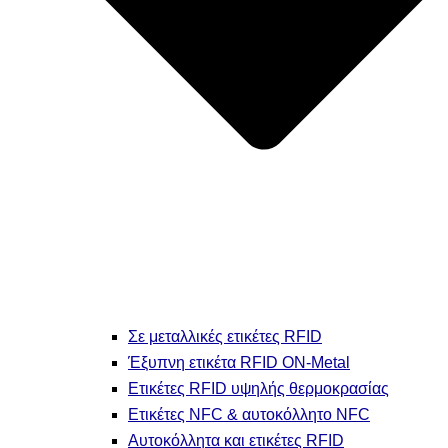
Σε μεταλλικές ετικέτες RFID
Έξυπνη ετικέτα RFID ON-Metal
Ετικέτες RFID υψηλής θερμοκρασίας
Ετικέτες NFC & αυτοκόλλητο NFC
Αυτοκόλλητα και ετικέτες RFID