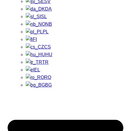
SV
DA
SL
NB
PL
FI
CS
HU
TR
EL
RO
BG