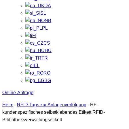
DA
SL
NB
PL
FI
CS
HU
TR
EL
RO
BG
Online-Anfrage
Heim
-
RFID-Tags zur Anlagenverfolgung
-
HF-
kundenspezifisches selbstklebendes Etikett RFID-
Bibliotheksverwaltungsetikett