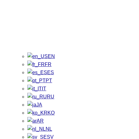
EN
FR
ES
PT
IT
RU
JA
KO
AR
NL
SV