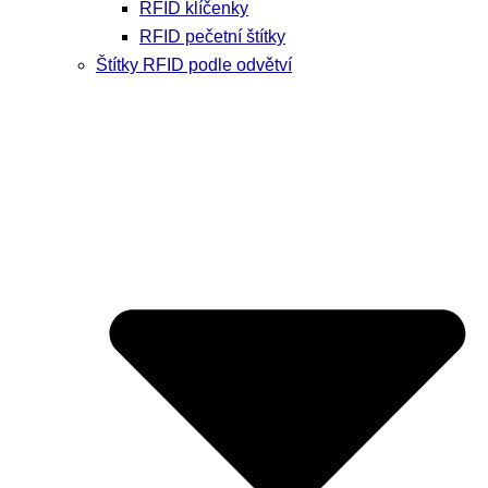
RFID klíčenky
RFID pečetní štítky
Štítky RFID podle odvětví