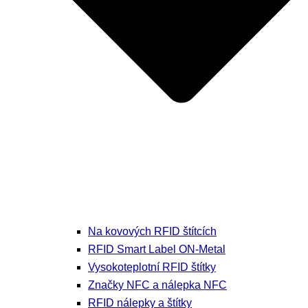
Na kovových RFID štítcích
RFID Smart Label ON-Metal
Vysokoteplotní RFID štítky
Značky NFC a nálepka NFC
RFID nálepky a štítky