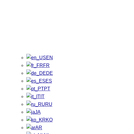
EN
FR
DE
ES
PT
IT
RU
JA
KO
AR