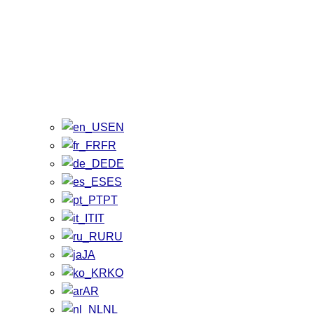
EN
FR
DE
ES
PT
IT
RU
JA
KO
AR
NL