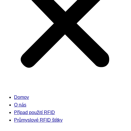
Domov
O nás
Případ použití RFID
Průmyslové RFID štítky