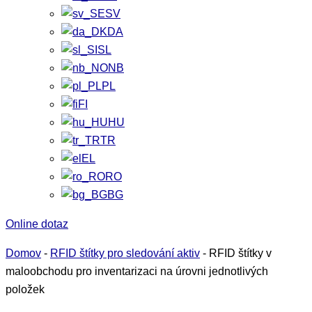
SV
DA
SL
NB
PL
FI
HU
TR
EL
RO
BG
Online dotaz
Domov
-
RFID štítky pro sledování aktiv
-
RFID štítky v
maloobchodu pro inventarizaci na úrovni jednotlivých
položek