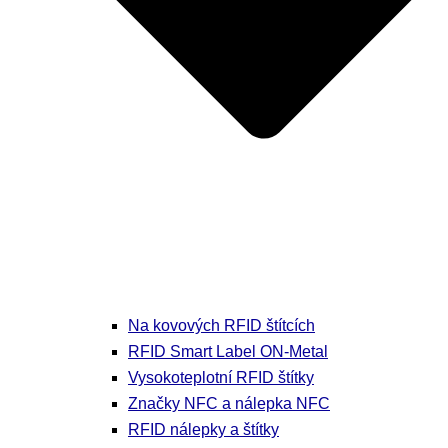
Na kovových RFID štítcích
RFID Smart Label ON-Metal
Vysokoteplotní RFID štítky
Značky NFC a nálepka NFC
RFID nálepky a štítky