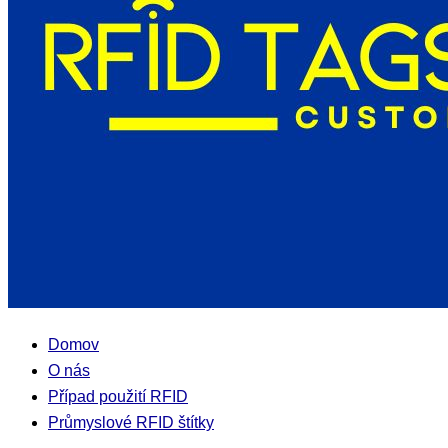
Domov
O nás
Případ použití RFID
Průmyslové RFID štítky