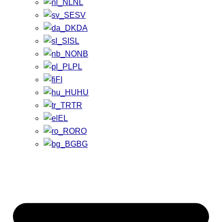
NL
SV
DA
SL
NB
PL
FI
HU
TR
EL
RO
BG