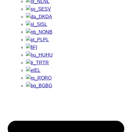
NL
SV
DA
SL
NB
PL
FI
HU
TR
EL
RO
BG