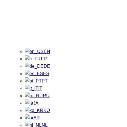
EN
FR
DE
ES
PT
IT
RU
JA
KO
AR
NL