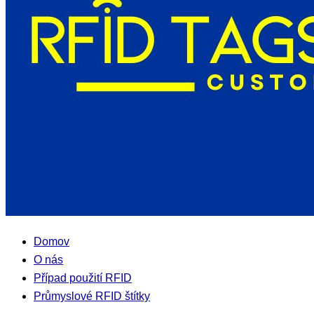
Domov
O nás
Případ použití RFID
Průmyslové RFID štítky