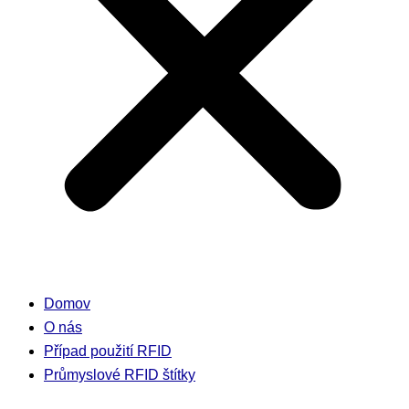
Domov
O nás
Případ použití RFID
Průmyslové RFID štítky