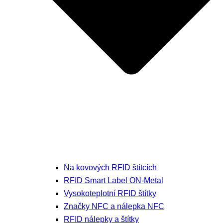
Na kovových RFID štítcích
RFID Smart Label ON-Metal
Vysokoteplotní RFID štítky
Značky NFC a nálepka NFC
RFID nálepky a štítky