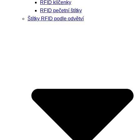
RFID klíčenky
RFID pečetní štítky
Štítky RFID podle odvětví