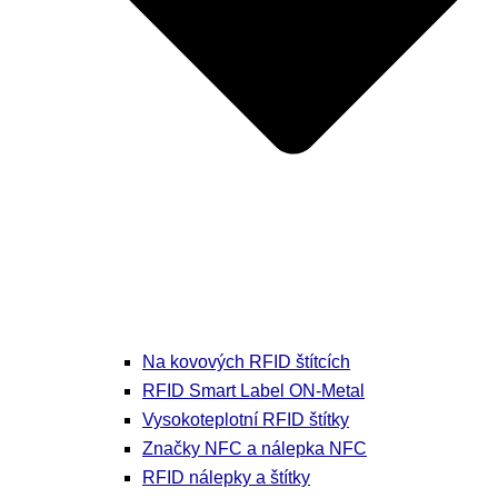
Na kovových RFID štítcích
RFID Smart Label ON-Metal
Vysokoteplotní RFID štítky
Značky NFC a nálepka NFC
RFID nálepky a štítky