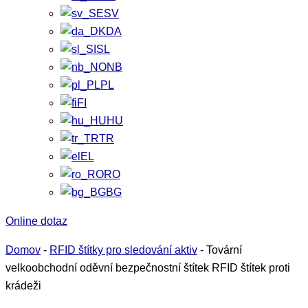
SV
DA
SL
NB
PL
FI
HU
TR
EL
RO
BG
Online dotaz
Domov
-
RFID štítky pro sledování aktiv
-
Tovární
velkoobchodní oděvní bezpečnostní štítek RFID štítek proti
krádeži