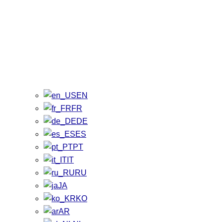
EN
FR
DE
ES
PT
IT
RU
JA
KO
AR